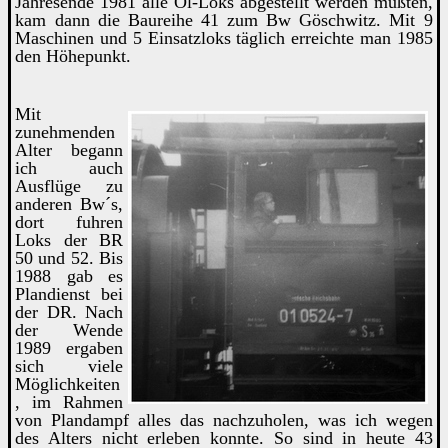
Jahresende 1981 alle Öl-Loks abgestellt werden mußten,
kam dann die Baureihe 41 zum Bw Göschwitz. Mit 9
Maschinen und 5 Einsatzloks täglich erreichte man 1985
den Höhepunkt.
Mit
zunehmenden
Alter begann
ich auch
Ausflüge zu
anderen Bw´s,
dort fuhren
Loks der BR
50 und 52. Bis
1988 gab es
Plandienst bei
der DR. Nach
der Wende
1989 ergaben
sich viele
Möglichkeiten
, im Rahmen
von Plandampf alles das nachzuholen, was ich wegen
des Alters nicht erleben konnte. So sind in heute 43