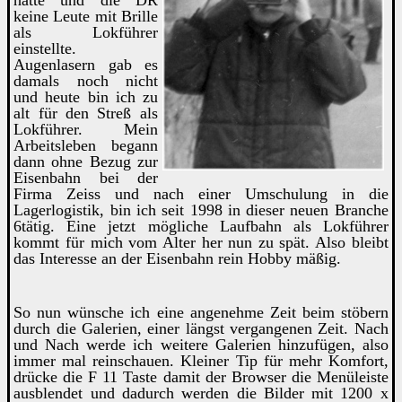
keine Leute mit Brille
als Lokführer
einstellte.
Augenlasern gab es
damals noch nicht
und heute bin ich zu
alt für den Streß als
Lokführer. Mein
Arbeitsleben begann
dann ohne Bezug zur
Eisenbahn bei der
Firma Zeiss und nach einer Umschulung in die
Lagerlogistik, bin ich seit 1998 in dieser neuen Branche
6tätig. Eine jetzt mögliche Laufbahn als Lokführer
kommt für mich vom Alter her nun zu spät. Also bleibt
das Interesse an der Eisenbahn rein Hobby mäßig.
So
nun wünsche ich eine angenehme Zeit beim stöbern
durch die Galerien, einer längst vergangenen Zeit. Nach
und Nach werde ich weitere Galerien hinzufügen, also
immer mal reinschauen. Kleiner Tip für mehr Komfort,
drücke die F 11 Taste damit der Browser die Menüleiste
ausblendet und dadurch werden die Bilder mit 1200 x